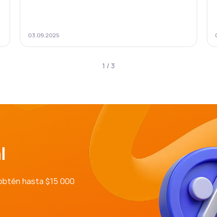
03.09.2025
1
/
3
l
obtén hasta $15 000