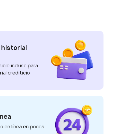
 historial
ible incluso para
ial crediticio
ánea
to en línea en pocos