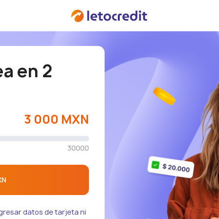
ea en 2
3 000 MXN
30000
XN
ngresar datos de tarjeta ni