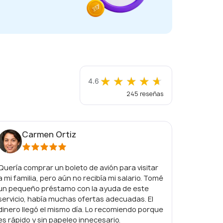
★
★
★
★
★
★
★
★
★
★
4.6
245 reseñas
Carmen Ortiz
L
Quería comprar un boleto de avión para visitar
Me gusta 
a mi familia, pero aún no recibía mi salario. Tomé
de pago 
un pequeño préstamo con la ayuda de este
préstamo 
servicio, había muchas ofertas adecuadas. El
no tuve n
dinero llegó el mismo día. Lo recomiendo porque
elegir la
es rápido y sin papeleo innecesario.
fue amabl