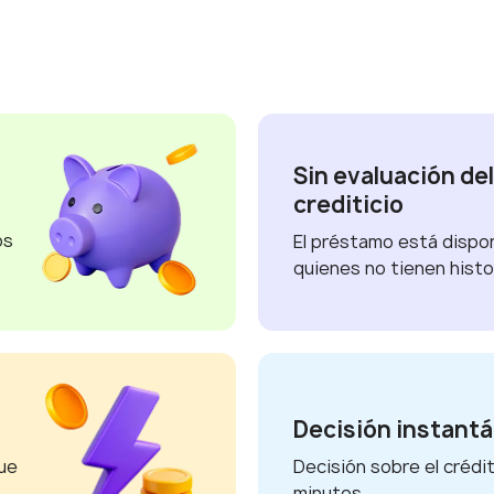
Sin evaluación del
crediticio
os
El préstamo está dispon
quienes no tienen histor
Decisión instant
ue
Decisión sobre el crédi
minutos